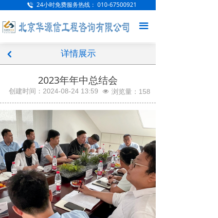
24小时免费服务热线：
010-67500921
网站首页
끀
公司概况
详情展示
新闻中心
낒
项目案例
2023年年中总结会
创建时间：
2024-08-24
13:59
浏览量：
158
넶
服务范围
人才招聘
企业文化
联系我们
访客留言